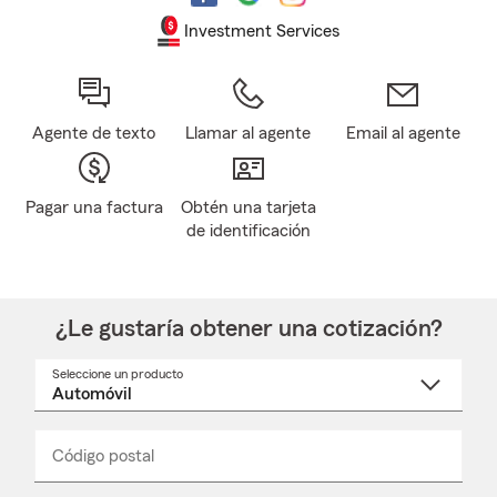
Investment Services
Agente de texto
Llamar al agente
Email al agente
Pagar una factura
Obtén una tarjeta
de identificación
¿Le gustaría obtener una cotización?
Seleccione un producto
Seleccione
un
nombre
de
producto
del
Código postal
Ingresa
Ingresa
_____
menú
un
un
desplegable
código
código