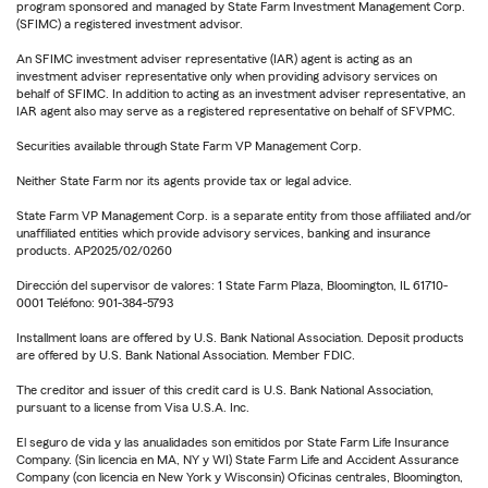
program sponsored and managed by State Farm Investment Management Corp.
(SFIMC) a registered investment advisor.
An SFIMC investment adviser representative (IAR) agent is acting as an
investment adviser representative only when providing advisory services on
behalf of SFIMC. In addition to acting as an investment adviser representative, an
IAR agent also may serve as a registered representative on behalf of SFVPMC.
Securities available through State Farm VP Management Corp.
Neither State Farm nor its agents provide tax or legal advice.
State Farm VP Management Corp. is a separate entity from those affiliated and/or
unaffiliated entities which provide advisory services, banking and insurance
products. AP2025/02/0260
Dirección del supervisor de valores: 1 State Farm Plaza, Bloomington, IL 61710-
0001 Teléfono: 901-384-5793
Installment loans are offered by U.S. Bank National Association. Deposit products
are offered by U.S. Bank National Association. Member FDIC.
The creditor and issuer of this credit card is U.S. Bank National Association,
pursuant to a license from Visa U.S.A. Inc.
El seguro de vida y las anualidades son emitidos por State Farm Life Insurance
Company. (Sin licencia en MA, NY y WI) State Farm Life and Accident Assurance
Company (con licencia en New York y Wisconsin) Oficinas centrales, Bloomington,