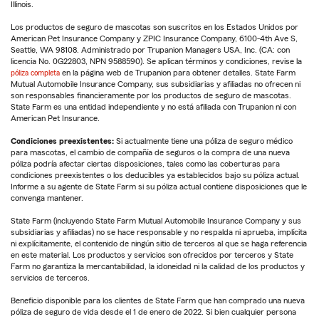
Illinois.
Los productos de seguro de mascotas son suscritos en los Estados Unidos por
American Pet Insurance Company y ZPIC Insurance Company, 6100-4th Ave S,
Seattle, WA 98108. Administrado por Trupanion Managers USA, Inc. (CA: con
licencia No. 0G22803, NPN 9588590). Se aplican términos y condiciones, revise la
póliza completa
en la página web de Trupanion para obtener detalles. State Farm
Mutual Automobile Insurance Company, sus subsidiarias y afiliadas no ofrecen ni
son responsables financieramente por los productos de seguro de mascotas.
State Farm es una entidad independiente y no está afiliada con Trupanion ni con
American Pet Insurance.
Condiciones preexistentes:
Si actualmente tiene una póliza de seguro médico
para mascotas, el cambio de compañía de seguros o la compra de una nueva
póliza podría afectar ciertas disposiciones, tales como las coberturas para
condiciones preexistentes o los deducibles ya establecidos bajo su póliza actual.
Informe a su agente de State Farm si su póliza actual contiene disposiciones que le
convenga mantener.
State Farm (incluyendo State Farm Mutual Automobile Insurance Company y sus
subsidiarias y afiliadas) no se hace responsable y no respalda ni aprueba, implícita
ni explícitamente, el contenido de ningún sitio de terceros al que se haga referencia
en este material. Los productos y servicios son ofrecidos por terceros y State
Farm no garantiza la mercantabilidad, la idoneidad ni la calidad de los productos y
servicios de terceros.
Beneficio disponible para los clientes de State Farm que han comprado una nueva
póliza de seguro de vida desde el 1 de enero de 2022. Si bien cualquier persona