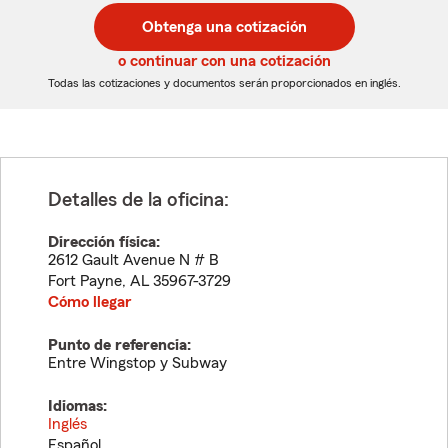
postal
postal
Obtenga una cotización
de
de
5
5
o continuar con una cotización
dígitos
dígitos
Todas las cotizaciones y documentos serán proporcionados en inglés.
Detalles de la oficina:
Dirección física:
2612 Gault Avenue N # B
Fort Payne
,
AL
35967-3729
Cómo llegar
Punto de referencia:
Entre Wingstop y Subway
Idiomas:
Inglés
Español