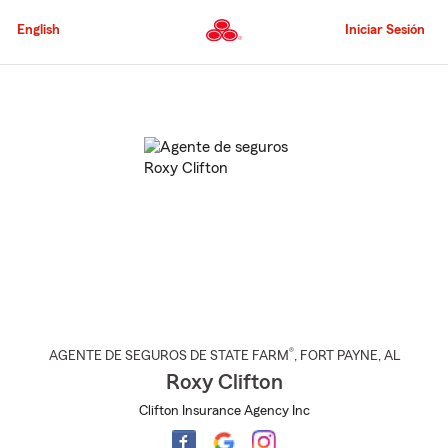
Pasar
al
English
Iniciar Sesión
contenido
principal
Comienzo
del
contenido
principal
®
AGENTE DE SEGUROS DE STATE FARM
,
FORT PAYNE
, AL
Roxy Clifton
Clifton Insurance Agency Inc