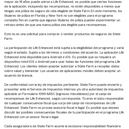
mayor de 18 años puede unirse a Life Enhanced, es posible que ciertas funciones
de la aplicación, incluyendo las recompensas, no estén disponibles a menos que
tengas una póliza de seguro de vida elegible de State Farm.En este momento, los
titulares de póliza en Florida y New York no son elegibles para el programa
completo.Ten en cuenta que algunos titulares de póliza pueden experimentar un
retraso antes de que una nueva póliza sea elegible para recompensas.
Esto no es una solicitud para comprar o vender productos de seguros de State
Farm.
La participación de Life Enhanced está sujeta a la elegibilidad del programa y varía
según el estado. Sujeto a los términos y condiciones del acuerdo. La aplicación Life
Enhanced está disponible para Android e iOS. Es posible que se requiera un
dispositivo móvil iOS o Android para usar todas las funciones del programa Life
Enhanced. Los clientes deben aceptar autorizar a State Farm a recopilar datos
sobre salud y bienestar. Los usuarios de aplicaciones móviles deben aceptar un
acuerdo de licencia.
De conformidad con la ley de impuestos pertinente, State Farm puede enviarte y
presentar ante el Servicio de Impuestos Internos y/u otra autoridad de impuestos
aplicable un Formulario 1099-MISC (ingresos misceláneos) por el canje de
recompensas de Life Enhanced, según corresponda. Tú eres el único responsable
de cualquier consecuencia fiscal que surja del canje de recompensas de Life
Enhanced. State Farm no provee asesoría fiscal ni legal. Es posible que desees
discutir las posibles consecuencias fiscales de tu participación en el programa Life
Enhanced con un asesor fiscal o legal.
Cada aseguradora de State Farm asume la exclusiva responsabilidad financiera